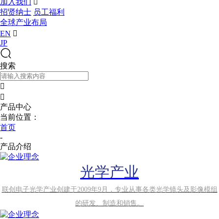
加入我们

招贤纳士
员工福利
全球产业布局
EN

JP
搜索


产品中心
当前位置：
首页
-
产品介绍
光学产业
联创电子光学产业创建于2009年9月，专业从事各类光学镜头及影像模组
的研发、制造和销售。