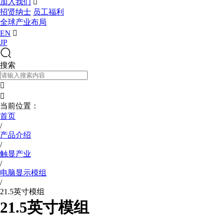
加入我们

招贤纳士
员工福利
全球产业布局
EN

JP
搜索


当前位置：
首页
/
产品介绍
/
触显产业
/
电脑显示模组
/
21.5英寸模组
21.5英寸模组