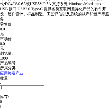
式:DC48V/0.6A或USB5V/0.5A 支持系统:Windows/Mac/Linux；
USB 接口:USB2.0 Type-C 提供各类互联网差异化产品的软件开
发、硬件设计、样品制造、工艺评估以及后续的试产和量产等服
务
零售价
0.0
元
市场价
0.0
元
浏览量:
1000
产品编号
所属分类
应用终端产业
数量
-
+
库存:
0
