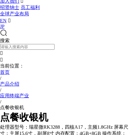
加入我们

招贤纳士
员工福利
全球产业布局
EN

JP
搜索


当前位置：
首页
/
产品介绍
/
应用终端产业
/
点餐收银机
点餐收银机
处理器型号：瑞星微RK3288，四核A17，主频1.8GHz 屏幕尺
寸：主屏15.6寸，副屏8寸 内存配置：4GB+8GB 操作系统：